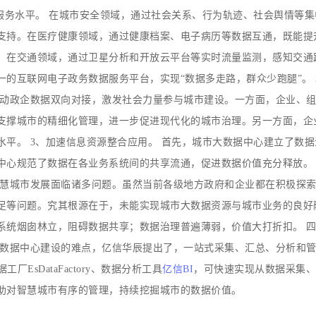
服务水平。 在城市安全领域，通过社会关系、行为轨迹、社会舆情等集
支持。在医疗健康领域，通过健康档案、电子病历等数据互通，既能提
。在交通领域，通过卫星分析和开放云平台等实时流量监测，感知交通
的互联网电子政务数据服务平台，实现“数据多走路，群众少跑腿”。 
推动政企数据双向对接，激发社会力量参与城市建设。一方面，企业、
支撑城市的精细化管理，进一步促进现代化的城市治理。另一方面，企
平。 3、加速信息资源整合应用。 首先，城市大数据中心建立了数据
中心规范了数据在各业务系统间的共享流通，促进数据价值充分释放。
智慧城市发展面临诸多问题。虽然当前各级地方政府和企业都在积极探
足等问题。究其根源在于，未能实现城市大数据资源与城市业务的良好
系统烟囱林立，阻碍数据共享；数据治理普遍薄弱，价值大打折扣。 
大数据中心建设的难点，亿信华辰提出了，一站式采集、汇总、分析和
厂EsDataFactory、数据分析工具
亿信BI
，可快速实现从数据采集
助对智慧城市有序的管理，持续挖掘城市的数据价值。