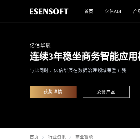
首页
亿信ABI
产
亿信华辰
连续3年稳坐商务智能应用
与此同时，亿信华辰在数据治理领域荣登五强
获奖详情
荣誉产品
首页
行业资讯
商业智能