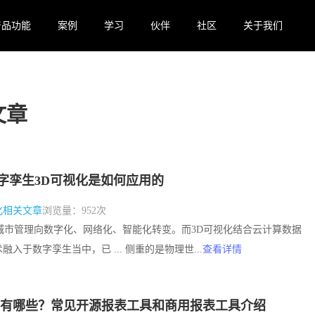
产品功能
案例
学习
伙伴
社区
关于我们
文章
字孪生3D可视化是如何应用的
化相关文章
浏览量：952次
动着城市管理向数字化、网络化、智能化转变。而3D可视化结合云计算数据
入于数字孪生当中，已 ... 侧重的是物理世...
查看详情
有哪些？常见开源报表工具和商用报表工具介绍