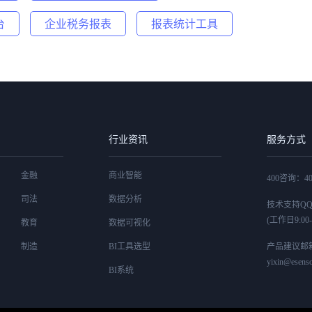
台
企业税务报表
报表统计工具
行业资讯
服务方式
金融
商业智能
400咨询：400
司法
数据分析
技术支持QQ：4
(工作日9:00-1
教育
数据可视化
制造
BI工具选型
产品建议邮
yixin@esenso
BI系统