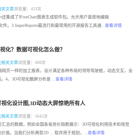
相关文章
浏览量：433次
【政府部门】信息管
eport还集成了JFreeChart图表生成软件包。允许用户直观地编辑
ign文件。3.JasperReports最流行和最常用的开源报告工具通...
查看详情
视化？数据可视化怎么做？
化相关文章
浏览量：608次
如编辑网页一样的加工报表，设计满足各种布局的领导驾驶舱，动态交互，全
4、3D可视化酷屏分析是 ...
查看详情
据可视化设计图,3D动态大屏惊艳所有人
化相关文章
浏览量：1642次
级进行汇总的数据，例如全国各省房价指数展示：3D可视化利用技术和视觉
值。当我们分析典型2D ... 取并用于规划，...
查看详情