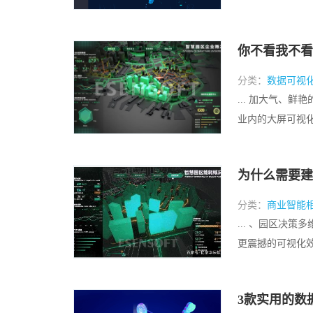
你不看我不看
分类：
数据可视
... 加大气、
业内的大屏可视化产
为什么需要建
分类：
商业智能
... 、园区决
更震撼的可视化效果
3款实用的数