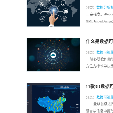
分类：
数据分析
... 杂报表。iR
XMLJasperDes
什么是数据可
分类：
数据可视
... 随心所欲
方位支撑领导决策。
11款3D数
分类：
数据可视
... 一些以省
感官从信息中提取价