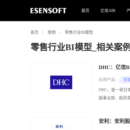
首页
亿信ABI
首页
案例
零售行业BI模型
零售行业BI模型
_相关案
DHC：亿信
应用产品：
亿信
DHC，是一家
版事业部、医药食
安利：安利股