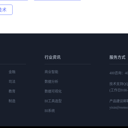
技术
行业资讯
服务方式
金融
商业智能
400咨询：400
司法
数据分析
技术支持QQ：4
(工作日9:00-1
教育
数据可视化
制造
BI工具选型
产品建议邮
yixin@esenso
BI系统