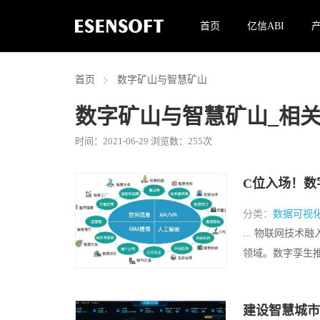
首页
亿信ABI
首页
数字矿山与智慧矿山
数字矿山与智慧矿山
_相
时间：2021-06-29 浏览数：
255
次
C位入场！数
分类：
数据可视
... 物联网技
领域。数字孪生推
建设智慧城市