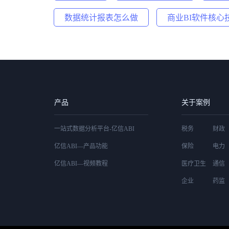
数据统计报表怎么做
商业BI软件核心
产品
关于案例
一站式数据分析平台-亿信ABI
税务
财政
亿信ABI—产品功能
保险
电力
亿信ABI—视频教程
医疗卫生
通信
企业
药监